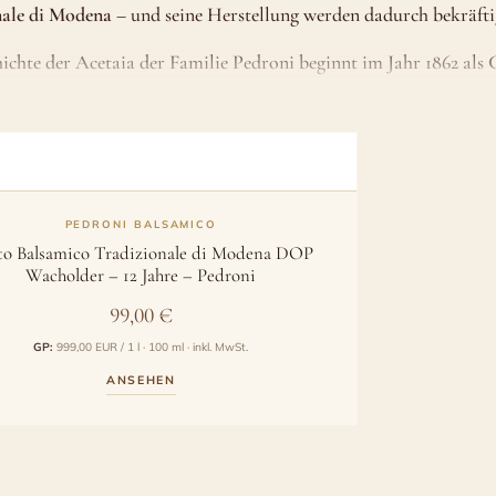
nale di Modena
– und seine Herstellung werden dadurch bekräfti
ichte der Acetaia der Familie Pedroni beginnt im Jahr 1862 als
 Küche für Reisende auf der Suche nach Verpflegung serviert w
PEDRONI BALSAMICO
to Balsamico Tradizionale di Modena DOP
Wacholder – 12 Jahre – Pedroni
99,00
€
GP:
999,00 EUR / 1 l · 100 ml · inkl. MwSt.
ANSEHEN