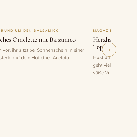
 RUND UM DEN BALSAMICO
MAGAZIN RUND UM
isches Omelette mit Balsamico
Herzhafte Waffe
Topping
›
h vor, ihr sitzt bei Sonnenschein in einer
Hast du schon mal 
steria auf dem Hof einer Acetaia…
geht vielleicht schn
urden, wurden die ersten Fässer-Batterien zur Herstellung des Ac
süße Varianten…
sthofs benötigt wurde. So entstand die Acetaia Pedroni.
 für die Herstellung von Balsamico-Essig, wurden im Laufe de
eren.