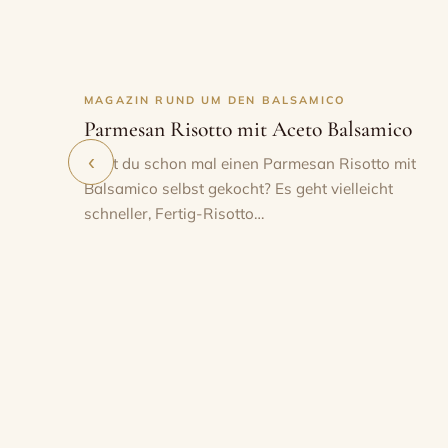
MAGAZIN RUND UM DEN BALSAMICO
Parmesan Risotto mit Aceto Balsamico
‹
Hast du schon mal einen Parmesan Risotto mit
Balsamico selbst gekocht? Es geht vielleicht
schneller, Fertig-Risotto…
Aus den M
täglichen
Die Aceta
weitergeg