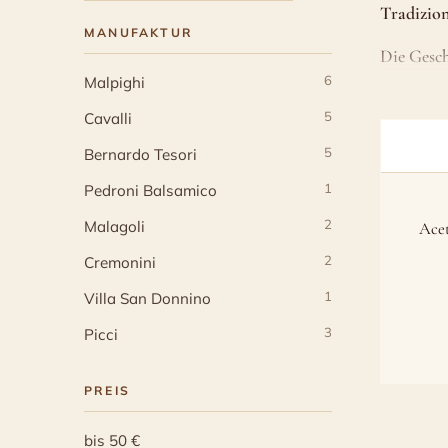
Tradizio
MANUFAKTUR
Die Gesch
6
Modeneser
Malpighi
5
Cavalli
5
Bernardo Tesori
1
Pedroni Balsamico
2
Malagoli
Ace
2
Cremonini
1
Villa San Donnino
3
Picci
PREIS
bis 50 €