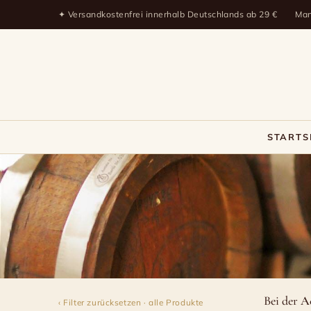
✦ Versandkostenfrei innerhalb Deutschlands ab 29 €
Man
STARTS
Pedroni
Balsamico
Bei der
Ac
‹ Filter zurücksetzen · alle Produkte