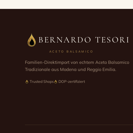
BERNARDO TESORI
ACETO BALSAMICO
Familien-Direktimport von echtem Aceto Balsamico
Tradizionale aus Modena und Reggio Emilia.
Trusted Shops
DOP-zertifiziert