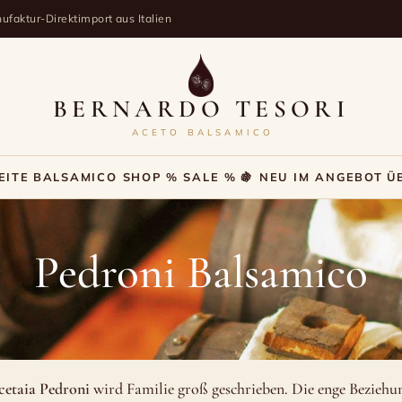
ufaktur-Direktimport aus Italien
BERNARDO TESORI
ACETO BALSAMICO
EITE
BALSAMICO SHOP
% SALE %
🍇 NEU IM ANGEBOT
Ü
Pedroni Balsamico
etaia Pedroni
wird Familie groß geschrieben. Die enge Beziehun