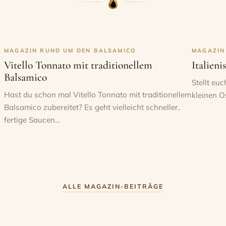
MAGAZIN RUND UM DEN BALSAMICO
MAGAZIN
Vitello Tonnato mit traditionellem
Italien
Balsamico
Stellt euc
Hast du schon mal Vitello Tonnato mit traditionellem
kleinen O
Balsamico zubereitet? Es geht vielleicht schneller,
arsala-Fässern, die für die Taverne aus Süditalien angeliefert w
fertige Saucen…
 Bedarf der Familie und für die Zubereitung der Gerichte des Ga
ia Pedroni und die Osteria di Rubbiara, umgeben von Weinreben
eben, ohne jemals ihre
authentische modenesische Seele
zu verli
ALLE MAGAZIN-BEITRÄGE