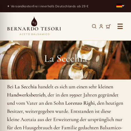
✦ Versandkostenfrei innerhalb Deutschlands ab 29 €
☰
BERNARDO TESORI
ACETO BALSAMICO
La
Secchia
La Secchia
Bei
La Secchia
handelt es sich um einen sehr kleinen
Handwerksbetrieb
, der in den
1950
er Jahren gegründet
und vom Vater an den Sohn
Lorenzo Righi
, den heutigen
Besitzer, weitergegeben wurde. Entstanden ist diese
kleine Acetaia aus der Erweiterung der ursprünglich nur
für den Hausgebrauch der Familie gedachten Balsamico-