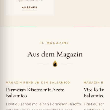
Tagen: 695,00 EUR / 1 l
dem gekochten Traubenmost. „Wir sind davon überzeugt,
159,00 €
139,00 €.
ANSEHEN
da wir selbst, das heißt meine Familie und ich, die ersten
Verbraucher sind“, erzählt er. Die verwendeten Trauben
sind typisch für die Region Modena, wie Lambrusco,
Trebbiano und Ancellotta.
IL MAGAZINE
Aus dem Magazin
MAGAZIN RUND UM DEN BALSAMICO
MAGAZIN RUN
Parmesan Risotto mit Aceto
Vitello Tonn
Balsamico
Balsamico
Hast du schon mal einen Parmesan Risotto
Hast du schon 