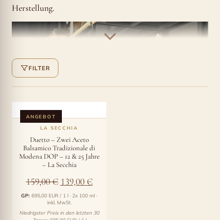
Herstellung.
FILTER
ANGEBOT
LA SECCHIA
Duetto – Zwei Aceto
Balsamico Tradizionale di
Modena DOP – 12 & 25 Jahre
– La Secchia
Ursprünglicher
Aktueller
159,00
€
139,00
€
Das
Konzept
, das Lorenzo Righi vom Vater
Preis
Preis
übernommen hat, ist sehr einfach: ein
natürliches
GP:
695,00 EUR / 1 l · 2x 100 ml ·
inkl. MwSt.
Produkt nach traditionellen Regeln
mit nur einer Zutat,
war:
ist:
Niedrigster Preis in den letzten 30