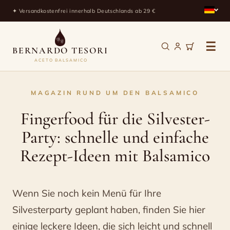
✦ Versandkostenfrei innerhalb Deutschlands ab 29 €
☰
BERNARDO TESORI
ACETO BALSAMICO
Fingerfood
MAGAZIN RUND UM DEN BALSAMICO
für
Fingerfood für die Silvester-
die
Party: schnelle und einfache
Silvester-
Rezept-Ideen mit Balsamico
Party:
schnelle
Wenn Sie noch kein Menü für Ihre
und
Silvesterparty geplant haben, finden Sie hier
einfache
einige leckere Ideen, die sich leicht und schnell