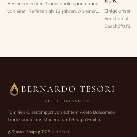
EUR
Bei einem echten Tradizionale spricht man
Einige unserer
von einer Reifezeit ab 12 Jahren. Ab einer…
Funktion als F
Geschäftsführe
BERNARDO TESORI
ACETO BALSAMICO
Familien-Direktimport von echtem Aceto Balsamico
Tradizionale aus Modena und Reggio Emilia.
Trusted Shops
DOP-zertifiziert