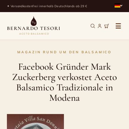
✦ Versandkostenfrei innerhalb Deutschlands ab 29 €
☰
BERNARDO TESORI
ACETO BALSAMICO
Facebook
MAGAZIN RUND UM DEN BALSAMICO
Gründer
Facebook Gründer Mark
Mark
Zuckerberg verkostet Aceto
Zuckerberg
Balsamico Tradizionale in
verkostet
Modena
Aceto
Balsamico
Tradizionale