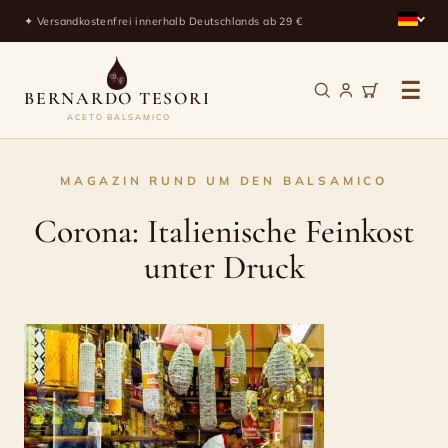
✦ Versandkostenfrei innerhalb Deutschlands ab 29 €
☰
BERNARDO TESORI
ACETO BALSAMICO
Corona:
MAGAZIN RUND UM DEN BALSAMICO
Italienische
Corona: Italienische Feinkost
Feinkost
unter Druck
unter
Druck