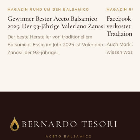
MAGAZIN RUND UM DEN BALSAMICO
MAGAZIN RUN
Gewinner Bester Aceto Balsamico
Facebook G
2025: Der 93-jährige Valeriano Zanasi
verkostet Ac
Tradizional
Der beste Hersteller von traditionellem
Auch Mark Zuc
Balsamico-Essig im Jahr 2025 ist Valeriano
wissen was rich
Zanasi, der 93-jährige…
BERNARDO TESORI
ACETO BALSAMICO