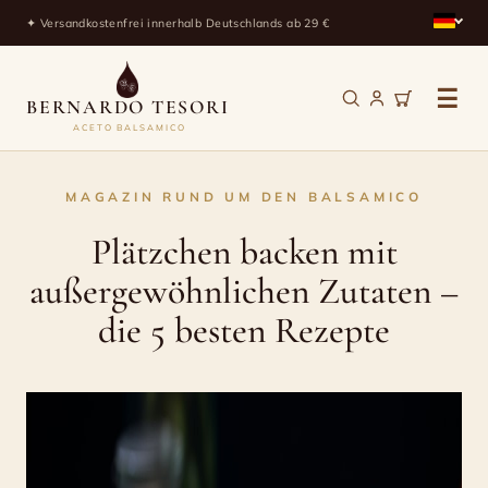
✦ Versandkostenfrei innerhalb Deutschlands ab 29 €
☰
BERNARDO TESORI
ACETO BALSAMICO
Plätzchen
MAGAZIN RUND UM DEN BALSAMICO
backen
Plätzchen backen mit
mit
außergewöhnlichen Zutaten –
außergewöhnlichen
die 5 besten Rezepte
Zutaten
–
die
5