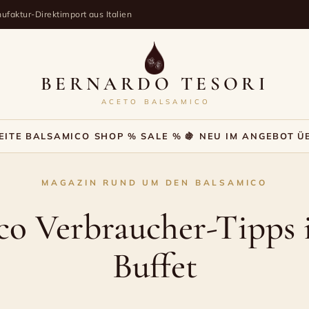
ufaktur-Direktimport aus Italien
BERNARDO TESORI
ACETO BALSAMICO
EITE
BALSAMICO SHOP
% SALE %
🍇 NEU IM ANGEBOT
Ü
MAGAZIN RUND UM DEN BALSAMICO
co Verbraucher-Tipp
Buffet