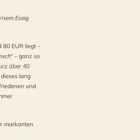
’nem Essig
d 80 EUR liegt –
nsch
“ – ganz so
urz über 40
 dieses lang
ufriedenen und
immer
er markanten