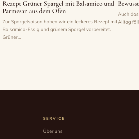
Rezept Grüner Spargel mit Balsamico und
Bewusst
Parmesan aus dem Ofen
Auch das
Zur Spargelsaison haben wir ein leckeres Rezept mit
Alltag fä
Balsamico-Essig und grünem Spargel vorbereitet.
Grüner…
SERVICE
Über uns