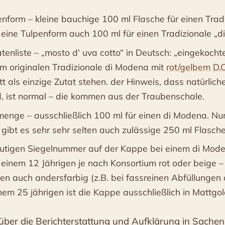
enform – kleine bauchige 100 ml Flasche für einen Tradi
ine Tulpenform auch 100 ml für einen Tradizionale „di
atenliste – „mosto d‘ uva cotto“ in Deutsch: „eingekoch
m originalen Tradizionale di Modena mit
rot/gelbem D.O
t als einzige Zutat stehen. der Hinweis, dass natürliche
d, ist normal – die kommen aus der Traubenschale.
lmenge – ausschließlich 100 ml für einen di Modena. Nur
 gibt es sehr sehr selten auch zulässige 250 ml Flasche
eutigen Siegelnummer auf der Kappe bei einem di Mode
 einem 12 Jährigen je nach Konsortium rot oder beige – 
n auch andersfarbig (z.B. bei fassreinen Abfüllungen 
inem 25 jährigen ist die Kappe ausschließlich in Mattgo
über die Berichterstattung und Aufklärung in Sachen