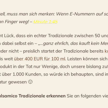
ell, muss man sich merken: Wenn E-Nummern auf so
nn Finger weg! –
Minute 1:45
nt Lück, dass ein echter Tradizionale zwischen 50 un
 dabei selbst ein – „…
ganz ehrlich, das kauft kein Me
der nicht – preislich startet der Tradizionale bereits
k
is weit
über 400 EUR für 100 ml
. Leisten können sich
rodukt in der Tat nur Wenige, doch unsere bislang z
it über 1.000 Kunden, so würde ich behaupten, sind 
atur gewesen 🙂
alsamico Tradizionale erkennen
Sie an folgenden vi