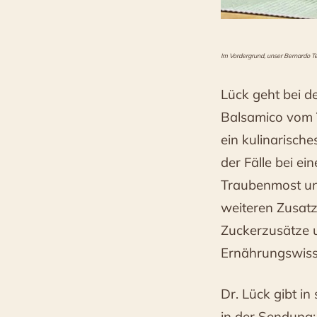
Im Vordergrund, unser Bernardo Te
Lück geht bei d
Balsamico vom
ein kulinarische
der Fälle bei ei
Traubenmost und
weiteren Zusatz
Zuckerzusätze 
Ernährungswisse
Dr. Lück gibt i
in der Sendung: