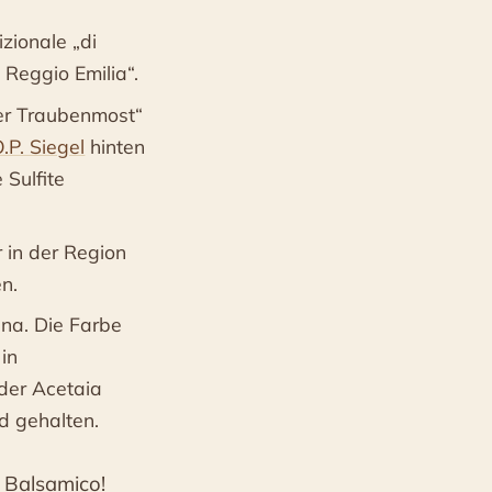
zionale „di
 Reggio Emilia“.
ter Traubenmost“
.P. Siegel
hinten
 Sulfite
 in der Region
n.
na. Die Farbe
in
der Acetaia
ld gehalten.
 Balsamico!