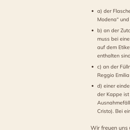
a) der Flasch
Modena“ und e
b) an der Zut
muss bei eine
auf dem Etiket
enthalten sin
c) an der Fül
Reggio Emilia
d) einer eind
der Kappe ist
Ausnahmefälle
Cristo). Bei e
Wir freuen uns 