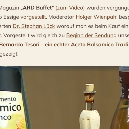
 Magazin „
ARD Buffet
“ (
zum Video
) wurden vergan
o Essige
vorgestellt
. Moderator
Holger Wienpahl
besp
erten
Dr. Stephan Lück
worauf man es beim Kauf ein
 Vorgestellt wird gleich zu
Beginn der Sendung
uns
– Bernardo Tesori – ein echter Aceto Balsamico Tradi
gezeigt.