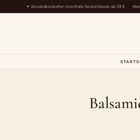
✦ Versandkostenfrei innerhalb Deutschlands ab 29 €
Man
STARTS
Balsamico
Verbraucher-
Balsami
Tipps
im
ARD
Buffet