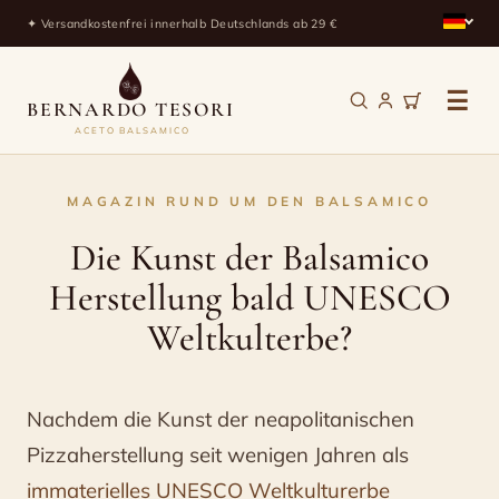
✦ Versandkostenfrei innerhalb Deutschlands ab 29 €
☰
BERNARDO TESORI
ACETO BALSAMICO
Die
MAGAZIN RUND UM DEN BALSAMICO
Kunst
Die Kunst der Balsamico
der
Herstellung bald UNESCO
Balsamico
Weltkulterbe?
Herstellung
bald
Nachdem die Kunst der neapolitanischen
UNESCO
Pizzaherstellung seit wenigen Jahren als
Weltkulterbe?
immaterielles UNESCO Weltkulturerbe