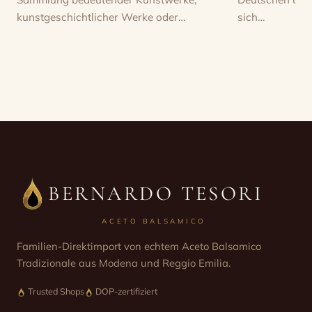
kunstgeschichtlicher Werke oder…
sich…
BERNARDO TESORI
ACETO BALSAMICO
Familien-Direktimport von echtem Aceto Balsamico
Tradizionale aus Modena und Reggio Emilia.
Trusted Shops
DOP-zertifiziert