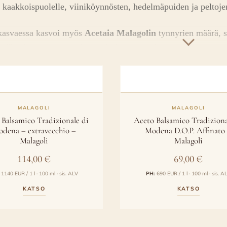
kaakkoispuolelle, viiniköynnösten, hedelmäpuiden ja peltoj
kasvaessa kasvoi myös
Acetaia Malagolin
tynnyrien määrä, s
 Tradizionalen patteristot toimivat myötäjäisinä vastasyntynei
MALAGOLI
MALAGOLI
 Balsamico Tradizionale di
Aceto Balsamico Tradiziona
dena – extravecchio –
Modena D.O.P. Affinato
Malagoli
Malagoli
114,00
€
69,00
€
1140 EUR / 1 l · 100 ml · sis. ALV
PH:
690 EUR / 1 l · 100 ml · sis. A
KATSO
KATSO