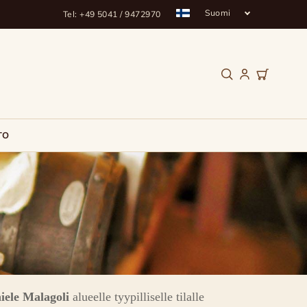
Suomi
Tel: +49 5041 / 9472970
TO
iele Malagoli
alueelle tyypilliselle tilalle