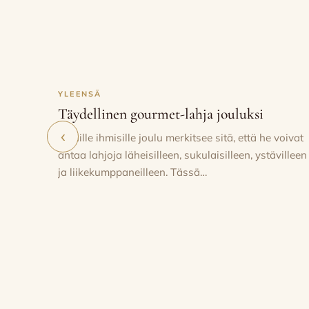
joka on v
tuotteist
YLEENSÄ
Täydellinen gourmet-lahja jouluksi
‹
Monille ihmisille joulu merkitsee sitä, että he voivat
antaa lahjoja läheisilleen, sukulaisilleen, ystävilleen
ja liikekumppaneilleen. Tässä…