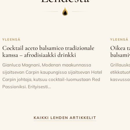
irallinen julkaisu Aceto Balsamico Tradizionale di Modena D
a ja joka julkaistiin marraskuussa 2020.
YLEENSÄ
YLEENSÄ
Cocktail aceto balsamico tradizionale
Oikea t
kanssa – afrodisiaakki drinkki
balsami
Gianluca Magnani, Modenan maakunnassa
Grillausk
sijaitsevan Carpin kaupungissa sijaitsevan Hotel
etikkatu
Carpin johtaja, kutsuu cocktail-luomustaan Red
kasvussa.
Passioniksi. Erityisesti…
KAIKKI LEHDEN ARTIKKELIT