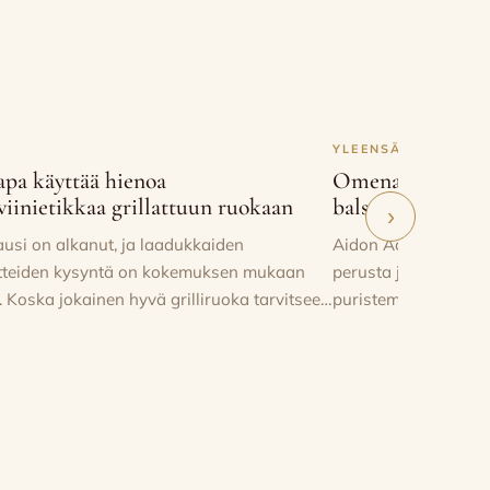
.O.P.- ja Aceto Balsamico di Modena I.G.P. -
YLEENSÄ
apa käyttää hienoa
Omenat viinirypäl
viinietikkaa grillattuun ruokaan
balsamiviinietika
›
ausi on alkanut, ja laadukkaiden
Aidon Aceto Balsam
otteiden kysyntä on kokemuksen mukaan
perusta ja ainoa ain
 Koska jokainen hyvä grilliruoka tarvitsee…
puristemehu. Pitkän