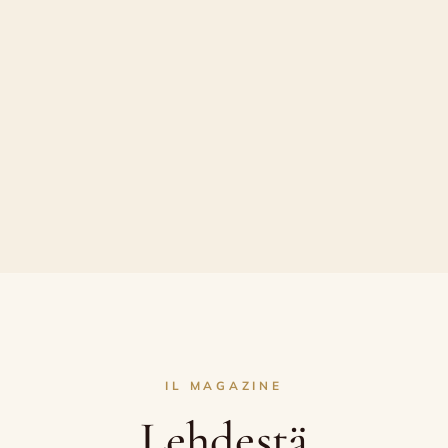
cetaiaa ja sitä ympäröivää tilaa johtavat yksinomaan naiset.
 isänsä perustaman perheen acetaian. Myös Sofia kantaa sisäl
ii edustajana yhdistyksessä
Consorzio Tutela Aceto Balsami
IL MAGAZINE
kursseja ja tarjoaa ammattimaisesti opastettuja kierroksia ba
Lehdestä
ofia Malagoli tuki toimituksellisena koordinaattorina kirjan „