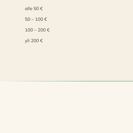
alle 50 €
50 – 100 €
100 – 200 €
yli 200 €
Nykyään a
johtoonsa
Hän toim
balsamico
Lisäksi S