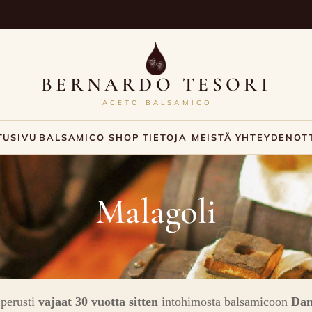
BERNARDO TESORI
ACETO BALSAMICO
TUSIVU
BALSAMICO SHOP
TIETOJA MEISTÄ
YHTEYDENOT
Malagoli
 perusti
vajaat 30 vuotta sitten
intohimosta balsamicoon
Dan