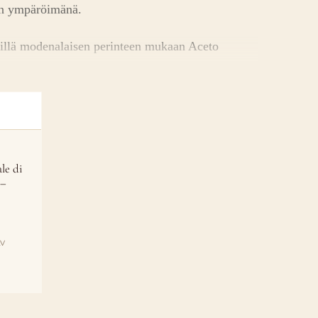
en ympäröimänä.
illä modenalaisen perinteen mukaan Aceto
lle.
le di
 –
LV