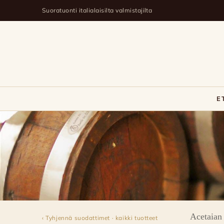
Suoratuonti italialaisilta valmistajilta
E
Malagoli
Acetaian
‹ Tyhjennä suodattimet · kaikki tuotteet