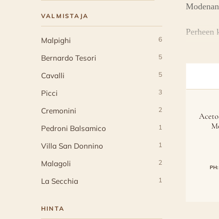
Modenan 
VALMISTAJA
Perheen 
6
Malpighi
Balsamico
5
Bernardo Tesori
5
Cavalli
3
Picci
2
Cremonini
Aceto
Mo
1
Pedroni Balsamico
1
Villa San Donnino
2
Malagoli
PH:
1
La Secchia
HINTA