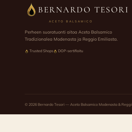
BERNARDO TESORI
ACETO BALSAMICO
Perheen suoratuonti aitoa Aceto Balsamico
Tradizionalea Modenasta ja Reggio Emiliasta.
Trusted Shops
DOP-sertifioitu
© 2026 Bernardo Tesori — Aceto Balsamico Modenasta & Reggio