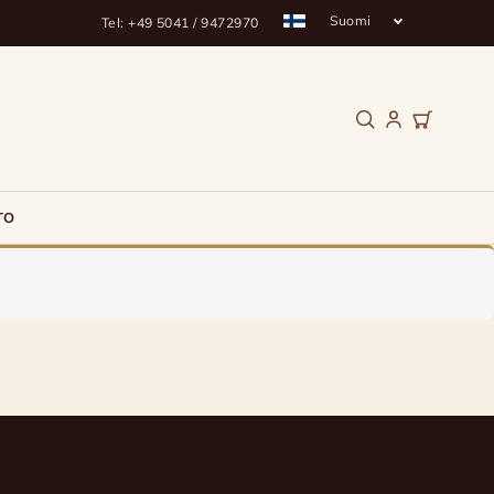
Suomi
Tel: +49 5041 / 9472970
TO