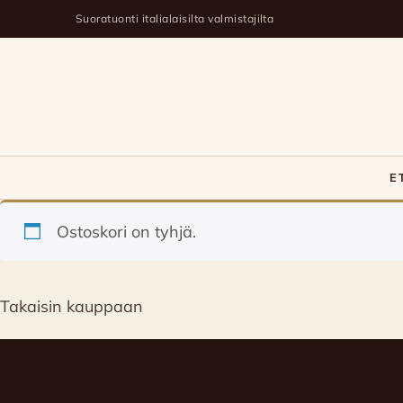
Suoratuonti italialaisilta valmistajilta
E
Ostoskori
Ostoskori on tyhjä.
Takaisin kauppaan