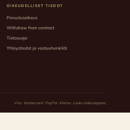
OIKEUDELLISET TIEDOT
Peruutusoikeus
Withdraw from contract
Tietosuoja
Yhteystiedot ja vastuuhenkilöt
Visa · Mastercard · PayPal · Klarna · Lasku maksutapana