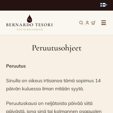
☰
BERNARDO TESORI
ACETO BALSAMICO
Peruutusohjeet
Peruutusohjeet
Peruutus
Sinulla on oikeus irtisanoa tämä sopimus 14
päivän kuluessa ilman mitään syytä.
Peruutuskausi on neljätoista päivää siitä
päivästä, jona sinä tai kolmannen osapuolen