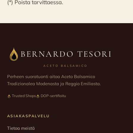
(*) Poista tarvittaessa.
BERNARDO TESORI
ACETO BALSAMICO
Perheen suoratuonti aitoa Aceto Balsamico
Tradizionalea Modenasta ja Reggio Emiliasta.
Trusted Shops
DOP-sertifioitu
ASIAKASPALVELU
Tietoa meistä