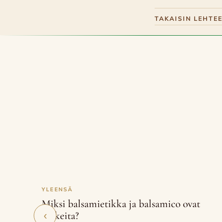
TAKAISIN LEHTE
YLEENSÄ
Miksi balsamietikka ja balsamico ovat
ruskeita?
‹