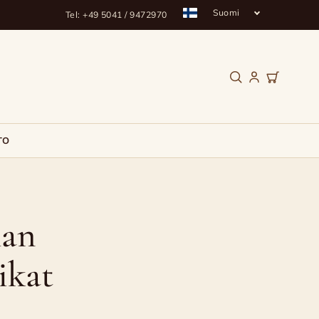
Suomi
Tel: +49 5041 / 9472970
TO
man
ikat