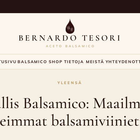
BERNARDO TESORI
ACETO BALSAMICO
TUSIVU
BALSAMICO SHOP
TIETOJA MEISTÄ
YHTEYDENOT
YLEENSÄ
llis Balsamico: Maail
leimmat balsamiviiniet