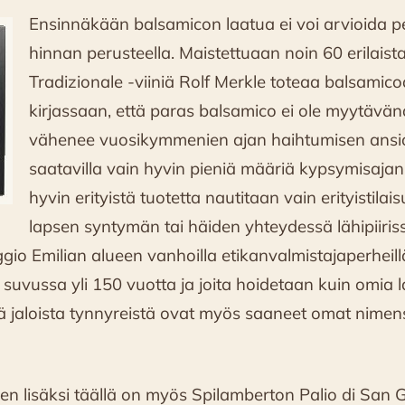
Ensinnäkään balsamicon laatua ei voi arvioida p
hinnan perusteella. Maistettuaan noin 60 erilaist
Tradizionale -viiniä Rolf Merkle toteaa balsamico
kirjassaan, että paras balsamico ei ole myytävän
vähenee vuosikymmenien ajan haihtumisen ansios
saatavilla vain hyvin pieniä määriä kypsymisajan
hyvin erityistä tuotetta nautitaan vain erityistilai
lapsen syntymän tai häiden yhteydessä lähipiirissä
io Emilian alueen vanhoilla etikanvalmistajaperheill
t suvussa yli 150 vuotta ja joita hoidetaan kuin omia l
 jaloista tynnyreistä ovat myös saaneet omat nimen
en lisäksi täällä on myös Spilamberton Palio di San 