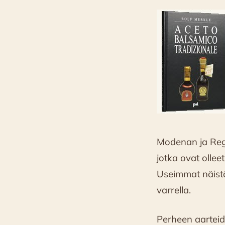
Modenan ja Regg
jotka ovat ollee
Useimmat näistä
varrella.
Perheen aarteid