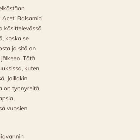
elkästään
a Aceti Balsamici
a käsittelevässä
ä, koska se
ta ja sitä on
 jälkeen. Tätä
suuksissa, kuten
. Joillakin
ä on tynnyreitä,
apsia.
sä vuosien
Giovannin