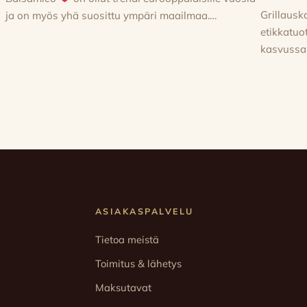
Grillausk
ja on myös yhä suosittu ympäri maailmaa.…
etikkatu
kasvussa
ASIAKASPALVELU
Tietoa meistä
Toimitus & lähetys
Maksutavat