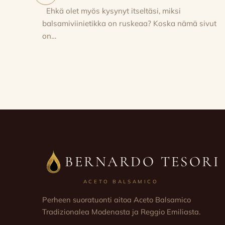
Ehkä olet myös kysynyt itseltäsi, miksi
balsamiviinietikka on ruskeaa? Koska nämä sivut
on…
BERNARDO TESORI
ACETO BALSAMICO
Perheen suoratuonti aitoa Aceto Balsamico
Tradizionalea Modenasta ja Reggio Emiliasta.