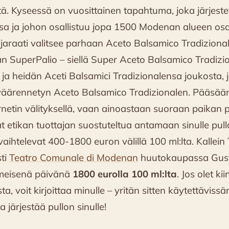
itä. Kyseessä on vuosittainen tapahtuma, joka järjest
a ja johon osallistuu jopa 1500 Modenan alueen osall
ijaraati valitsee parhaan Aceto Balsamico Tradizional
än SuperPalio – siellä Super Aceto Balsamico Tradizi
n ja heidän Aceti Balsamici Tradizionalensa joukosta, ja
 väärennetyn Aceto Balsamico Tradizionalen. Pääsäänt
rnetin välityksellä, vaan ainoastaan suoraan paikan p
at etikan tuottajan suostuteltua antamaan sinulle pul
vaihtelevat 400-1800 euron välillä 100 ml:lta. Kallein
sti
Teatro Comunale di Modenan
huutokaupassa Gust
meisenä päivänä
1800 eurolla 100 ml:lta
. Jos olet k
sta, voit kirjoittaa minulle – yritän sitten käytettävissä
 järjestää pullon sinulle!