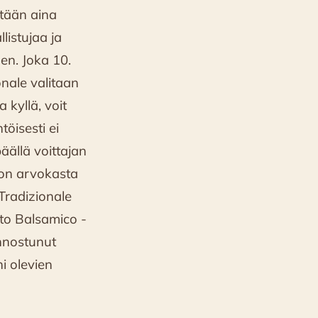
etään aina
istujaa ja
en. Joka 10.
onale valitaan
 kyllä, voit
öisesti ei
äällä voittajan
lon arvokasta
 Tradizionale
o Balsamico -
iinnostunut
ni olevien