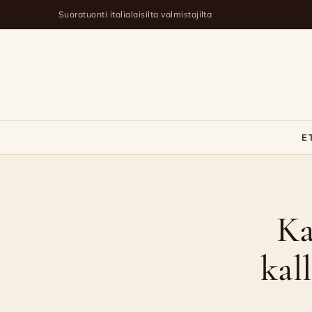
Suoratuonti italialaisilta valmistajilta
E
Kallis
Balsamico:
Ka
Maailman
kalleimmat
kal
balsamiviinietikat