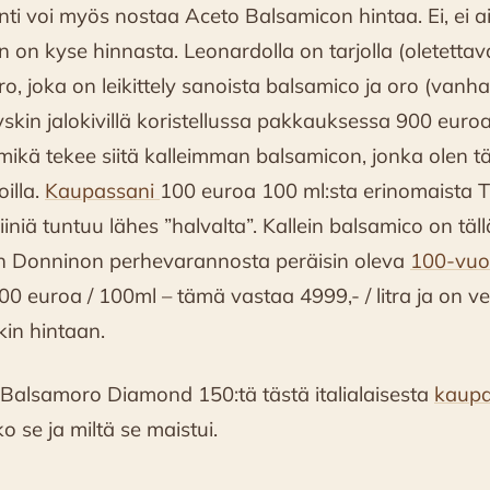
i voi myös nostaa Aceto Balsamicon hintaa. Ei, ei ai
n on kyse hinnasta. Leonardolla on tarjolla (oletettav
 joka on leikittely sanoista balsamico ja oro (vanha)
in jalokivillä koristellussa pakkauksessa 900 euroa 
 mikä tekee siitä kalleimman balsamicon, jonka olen
illa.
Kaupassani
100 euroa 100 ml:sta erinomaista T
iiniä tuntuu lähes ”halvalta”. Kallein balsamico on täl
an Donninon perhevarannosta peräisin oleva
100-vuo
0 euroa / 100ml – tämä vastaa 4999,- / litra ja on ve
kin hintaan.
n Balsamoro Diamond 150:tä tästä italialaisesta
kaupa
o se ja miltä se maistui.