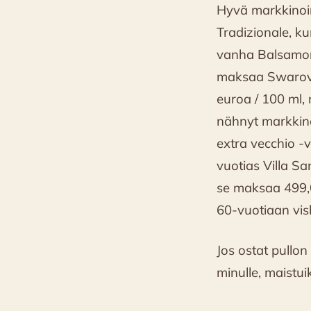
Hyvä markkinoint
Tradizionale, ku
vanha Balsamoro,
maksaa Swarovsk
euroa / 100 ml,
nähnyt markkino
extra vecchio -v
vuotias Villa S
se maksaa 499,0
60-vuotiaan vis
Jos ostat pullo
minulle, maistuik