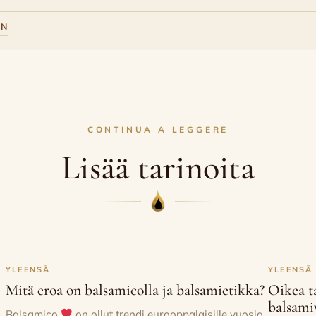
EN
CONTINUA A LEGGERE
Lisää tarinoita
YLEENSÄ
YLEENSÄ
Mitä eroa on balsamicolla ja balsamietikka?
Oikea t
balsami
Balsamico
on ollut trendi eurooppalaisille vuosia