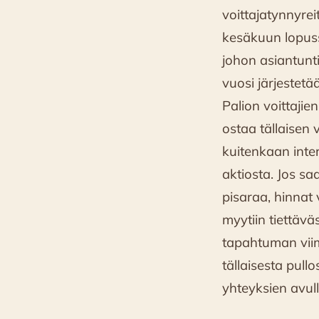
voittajatynnyre
kesäkuun lopuss
johon asiantunt
vuosi järjestetä
Palion voittajie
ostaa tällaisen
kuitenkaan inte
aktiosta. Jos sa
pisaraa, hinnat 
myytiin tiettävä
tapahtuman vii
tällaisesta pullo
yhteyksien avulla