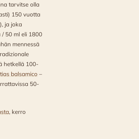
na tarvitse olla
asti) 150 vuotta
, ja joka
/ 50 ml eli 1800
 tähän mennessä
radizionale
lä hetkellä 100-
tias balsamico
–
rrattavissa 50-
sta
, kerro