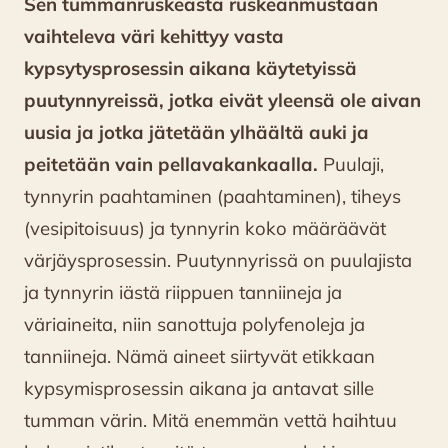
Sen tummanruskeasta ruskeanmustaan
vaihteleva väri kehittyy vasta
kypsytysprosessin aikana käytetyissä
puutynnyreissä, jotka eivät yleensä ole aivan
uusia ja jotka jätetään ylhäältä auki ja
peitetään vain pellavakankaalla.
Puulaji,
tynnyrin paahtaminen (paahtaminen), tiheys
(vesipitoisuus) ja tynnyrin koko määräävät
värjäysprosessin. Puutynnyrissä on puulajista
ja tynnyrin iästä riippuen tanniineja ja
väriaineita, niin sanottuja polyfenoleja ja
tanniineja. Nämä aineet siirtyvät etikkaan
kypsymisprosessin aikana ja antavat sille
tumman värin. Mitä enemmän vettä haihtuu