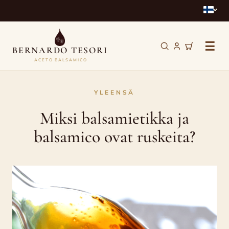
☰
BERNARDO TESORI
ACETO BALSAMICO
Miksi
YLEENSÄ
balsamietikka
Miksi balsamietikka ja
ja
balsamico ovat ruskeita?
balsamico
ovat
ruskeita?