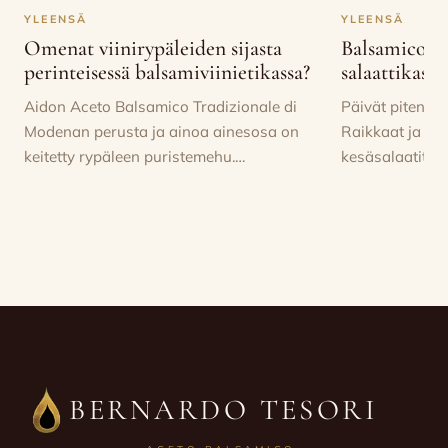
YLEENSÄ
YLEENSÄ
Omenat viinirypäleiden sijasta
Balsamico hu
perinteisessä balsamiviinietikassa?
salaattikasti
Aidon Aceto Balsamico Tradizionale di
Päivät pitenevä
Modenan perusta ja ainoa ainesosa on
Raikkaat ja hed
keitetty rypäleen puristemehu.…
kesäsalaatit o
BERNARDO TESORI