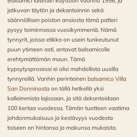
Balsamici laitettiin käyttöön vuonna 1956, ja
jatkuvan täytön ja dekantoinnin sekä
säännöllisen poiston ansiosta tämä patteri
pysyy toiminnassa vuosikymmeniä. Nämä
tynnyrit, joissa etikka on usein tunkeutunut
puun ytimeen asti, antavat balsamicolle
erehtymättömän maun. Tämä
kypsytysprosessi ei olisi mahdollista uusilla
tynnyreillä. Vanhin perinteinen
balsamico Villa
San Donninosta
on tällä hetkellä yksi
kalleimmista lajissaan, ja sitä dekantoidaan
100 kertaa vuodessa. Tämän tuotteen vaatima
johdonmukaisuus ja kestävyys vuodesta
toiseen on hintansa ja makunsa mukaista.