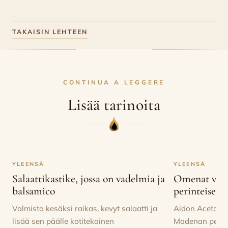
TAKAISIN LEHTEEN
CONTINUA A LEGGERE
Lisää tarinoita
YLEENSÄ
YLEENSÄ
Salaattikastike, jossa on vadelmia ja
Omenat viini
balsamico
perinteisessä
Valmista kesäksi raikas, kevyt salaatti ja
Aidon Aceto Ba
lisää sen päälle kotitekoinen
Modenan perust