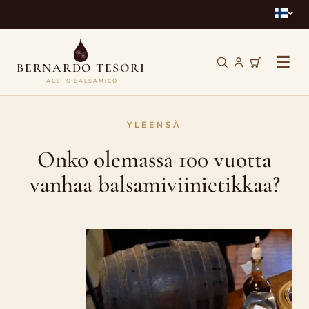
☰
BERNARDO TESORI
ACETO BALSAMICO
Onko
YLEENSÄ
olemassa
Onko olemassa 100 vuotta
100
vanhaa balsamiviinietikkaa?
vuotta
vanhaa
balsamiviinietikkaa?