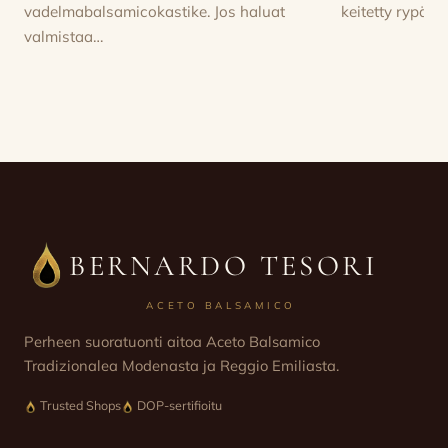
vadelmabalsamicokastike. Jos haluat
keitetty rypäle
valmistaa…
BERNARDO TESORI
ACETO BALSAMICO
Perheen suoratuonti aitoa Aceto Balsamico
Tradizionalea Modenasta ja Reggio Emiliasta.
Trusted Shops
DOP-sertifioitu