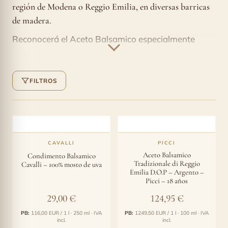
región de Modena o Reggio Emilia, en diversas barricas
de madera.
Reconocerá el Aceto Balsamico especialmente
añejo y sabroso por la mención «Tradizionale».
Comprar un Aceto Balsamico de alta calidad en
línea exige su confianza y nuestra larga
FILTROS
experiencia. Por ello, cada Aceto Balsamico
Tradizionale que ofrecemos es catado y valorado
por nosotros para usted antes de incorporarlo a
nuestro Balsamico Shop. Para cualquier consulta o
CAVALLI
PICCI
recomendación directa, póngase en contacto con
Aceto Balsamico
Condimento Balsamico
Tradizionale di Reggio
Cavalli – 100% mosto de uva
nosotros por correo electrónico
Emilia D.O.P – Argento –
Picci – 18 años
(
shop@balsamico.shop
) o por teléfono; le
ayudaremos con la selección y responderemos con
29,00
€
124,95
€
gusto a sus preguntas.
PB:
116,00 EUR / 1 l · 250 ml · IVA
PB:
1249,50 EUR / 1 l · 100 ml · IVA
incl.
incl.