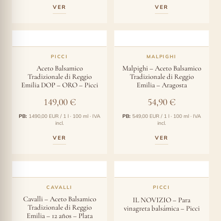
VER
VER
PICCI
MALPIGHI
Aceto Balsamico
Malpighi – Aceto Balsamico
Tradizionale di Reggio
Tradizionale di Reggio
Emilia DOP – ORO – Picci
Emilia – Aragosta
149,00
€
54,90
€
PB:
1490,00 EUR / 1 l · 100 ml · IVA
PB:
549,00 EUR / 1 l · 100 ml · IVA
incl.
incl.
VER
VER
CAVALLI
PICCI
Cavalli – Aceto Balsamico
IL NOVIZIO – Para
Tradizionale di Reggio
vinagreta balsámica – Picci
Emilia – 12 años – Plata