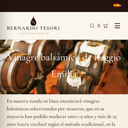
☰
BERNARDO TESORI
ACETO BALSAMICO
Vinagre
balsámico
Vinagre balsámico de Reggio
de
Emilia
Reggio
Emilia
En nuestra tienda en línea encontrará vinagres
balsámicos seleccionados por nosotros, que en su
mayoría han podido madurar entre 12 años y más de 25
años (extra vecchio) según el método tradicional, en la