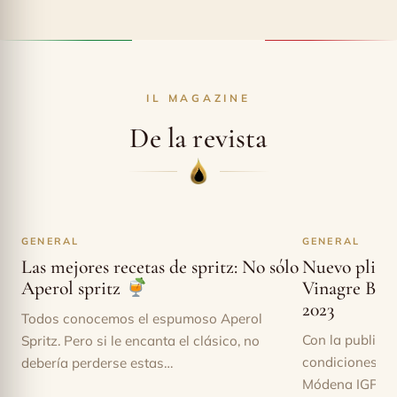
nosotros mismos, es decir, mi familia y yo, somos los
primeros consumidores», cuenta. Las uvas utilizadas son
típicas de la región de Módena, como la Lambrusco, la
Trebbiano y la Ancellotta.
IL MAGAZINE
De la revista
GENERAL
GENERAL
Las mejores recetas de spritz: No sólo
Nuevo pliego
Vinagre Bal
Aperol spritz
2023
Todos conocemos el espumoso Aperol
Con la publicac
Spritz. Pero si le encanta el clásico, no
condiciones de
debería perderse estas…
Módena IGP en