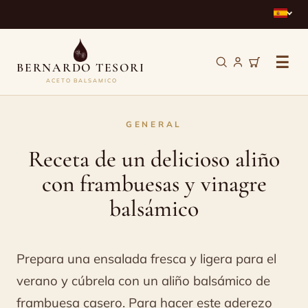
☰
BERNARDO TESORI
ACETO BALSAMICO
Receta
GENERAL
de
Receta de un delicioso aliño
un
con frambuesas y vinagre
delicioso
balsámico
aliño
con
Prepara una ensalada fresca y ligera para el
frambuesas
verano y cúbrela con un aliño balsámico de
y
frambuesa casero. Para hacer este aderezo