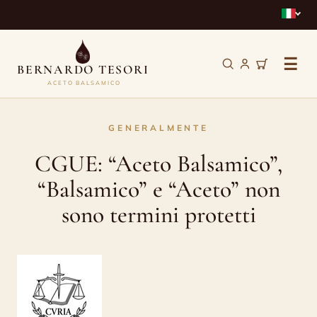
☰
BERNARDO TESORI
ACETO BALSAMICO
CGUE:
GENERALMENTE
“Aceto
CGUE: “Aceto Balsamico”,
Balsamico”,
“Balsamico” e “Aceto” non
“Balsamico”
sono termini protetti
e
“Aceto”
non
sono