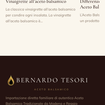
Vinaigrette all’aceto balsamico
Differenze tr
Aceto Balsa
La classica vinaigrette all’aceto balsamico
L’Aceto Balsa
per condire ogni insalata. La vinaigrette
un prodotto di 
all’aceto balsamico è…
BERNARDO TESORI
ACETO BALSAMICO
Importazione diretta familiare di autentico Aceto
Balsamico Tradizionale da Modena e Reggio