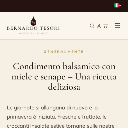
☰
BERNARDO TESORI
ACETO BALSAMICO
Condimento
GENERALMENTE
balsamico
Condimento balsamico con
con
miele e senape – Una ricetta
miele
deliziosa
e
senape
Le giornate si allungano di nuovo e la
–
primavera è iniziata. Fresche e fruttate, le
Una
croccanti insalate estive tornano sulle nostre