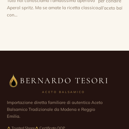
Tutti noi conosciamo l’amatissimo aperitivo
per condire ogn
Aperol spritz. Ma se amate la ricetta classica
all’aceto bals
con…
BERNARDO TESORI
ACETO BALSAMICO
Importazione diretta familiare di autentico Aceto
Balsamico Tradizionale da Modena e Reggio
Emilia.
Trusted Shops
Certificato DOP