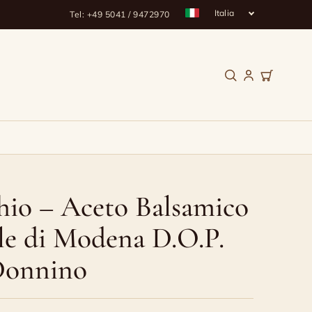
Italia
Tel: +49 5041 / 9472970
hio – Aceto Balsamico
le di Modena D.O.P.
Donnino