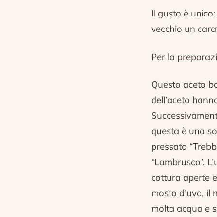
Il gusto è unico
vecchio un carat
Per la preparaz
Questo aceto ba
dell’aceto hanno
Successivamente
questa è una so
pressato “Trebbi
“Lambrusco”.
L’
cottura aperte e
mosto d’uva, il 
molta acqua e s