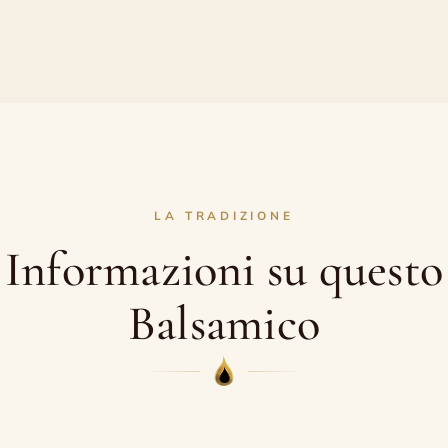
Balsamico
Tradiziona
di
Modena
D.O.P.
Villa
San
Donnino
LA TRADIZIONE
quantità
Informazioni su questo
Balsamico