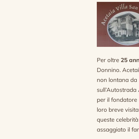
Per oltre
25 ann
Donnino.
Acetai
non lontana d
sull’Autostrada
per il fondator
loro breve visit
queste celebrità
assaggiato il f