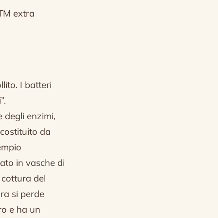
BTM extra
lito.
I batteri
”.
 degli enzimi,
costituito da
sempio
sato in vasche di
 cottura del
ra si perde
ro e ha un