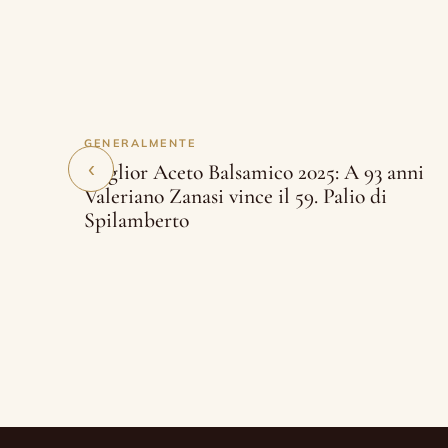
GENERALMENTE
‹
Miglior Aceto Balsamico 2025: A 93 anni
Valeriano Zanasi vince il 59. Palio di
Spilamberto