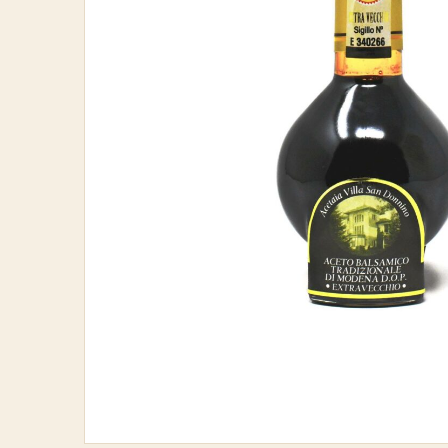
di
Modena
D.O.P.
Villa
San
Donnino