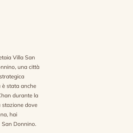
etaia Villa San
onnino, una città
strategica
a è stata anche
 Chan durante la
 stazione dove
ana, hai
a San Donnino.