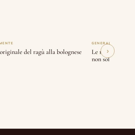
MENTE
GENERALMENTE
›
originale del ragù alla bolognese
Le migliori ricett
non solo!