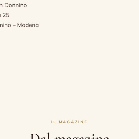
an Donnino
a 25
nino – Modena
IL MAGAZINE
Dal magazine