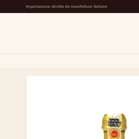
Importazione diretta da manifatture italiane
Extra
Vecchio
–
Aceto
Balsamico
Tradizionale