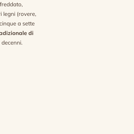
ffreddato,
 legni (rovere,
a cinque a sette
adizionale di
 decenni.