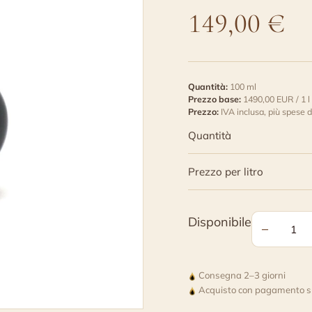
149,00
€
Quantità:
100 ml
Prezzo base:
1490,00 EUR / 1 l
Prezzo:
IVA inclusa,
più spese d
Quantità
Prezzo per litro
Disponibile
−
Extra
Vecchio
Consegna 2–3 giorni
-
Acquisto con pagamento s
Aceto