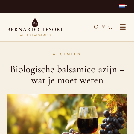
☰
BERNARDO TESORI
ACETO BALSAMICO
Biologische
ALGEMEEN
balsamico
Biologische balsamico azijn –
azijn
wat je moet weten
–
wat
je
moet
weten