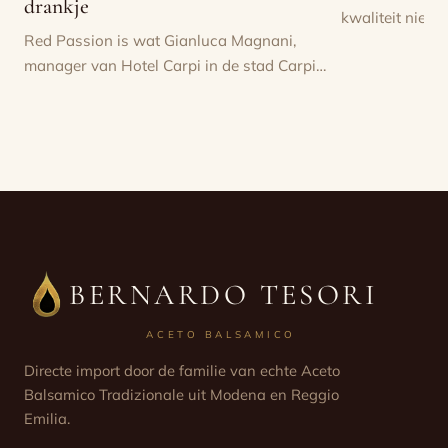
drankje
kwaliteit niet 
Red Passion is wat Gianluca Magnani,
manager van Hotel Carpi in de stad Carpi…
BERNARDO TESORI
ACETO BALSAMICO
Directe import door de familie van echte Aceto
Balsamico Tradizionale uit Modena en Reggio
Emilia.