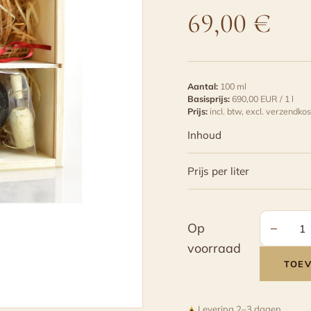
69,00
€
Aantal:
100 ml
Basisprijs:
690,00 EUR / 1 l
Prijs:
incl. btw,
excl. verzendkos
Inhoud
Prijs per liter
−
Op
Aceto
voorraad
Balsami
TOE
Tradizio
di
Levering 2–3 dagen