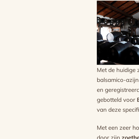
Met de huidige z
balsamico-azijn 
en geregistreer
gebotteld voor
van deze specifi
Met een zeer h
door zijn
zoeth