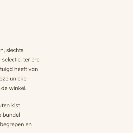
n, slechts
electie, ter ere
rtuigd heeft van
deze unieke
 de winkel.
ten kist
e bundel
inbegrepen en