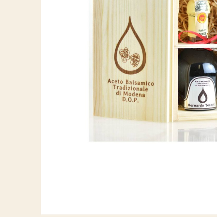
–
12
jaar
-
Bernardo
Tesori
Zilver