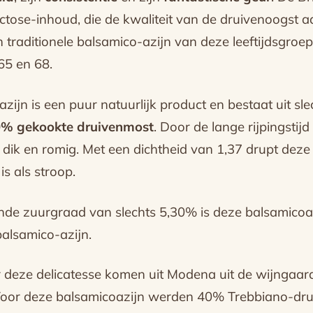
uctose-inhoud, die de kwaliteit van de druivenoogst a
n traditionele balsamico-azijn van deze leeftijdsgroep
65 en 68.
ijn is een puur natuurlijk product en bestaat uit sle
% gekookte druivenmost
. Door de lange rijpingstij
 dik en romig. Met een dichtheid van 1,37 drupt deze
is als stroop.
nde zuurgraad van slechts 5,30% is deze balsamicoa
balsamico-azijn.
 deze delicatesse komen uit Modena uit de wijngaar
. Voor deze balsamicoazijn werden 40% Trebbiano-dr