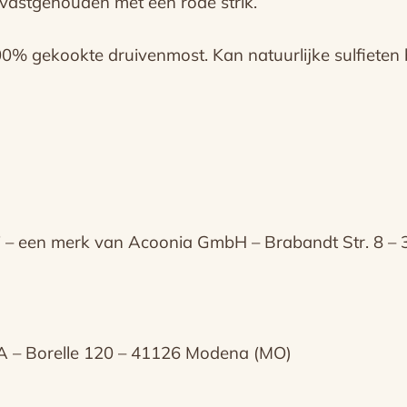
k vastgehouden met een rode strik.
00% gekookte druivenmost. Kan natuurlijke sulfieten 
i – een merk van Acoonia GmbH – Brabandt Str. 8 –
 Borelle 120 – 41126 Modena (MO)