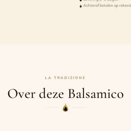
Modena
Achteraf betalen op reken
D.O.P.
-
12
jaar
-
Bernard
Tesori
Zilver
LA TRADIZIONE
aantal
Over deze Balsamico