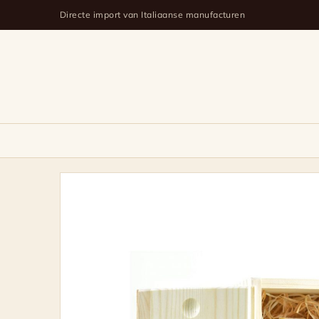
Directe import van Italiaanse manufacturen
Aceto
Balsamico
Tradizionale
di
Modena
D.O.P.