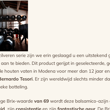
ilveren serie zijn we erin geslaagd u een uitstekend g
aan te bieden. Dit product gerijpt in geselecteerde, g
de houten vaten in Modena voor meer dan 12 jaar en
Bernardo Tesori
. Er zijn wereldwijd slechts minder d
eke botteling.
oge Brix-waarde
van 69
wordt deze balsamico-azijn
eid
, zijn
consistentie
en zijn
fantastische geur
. De B