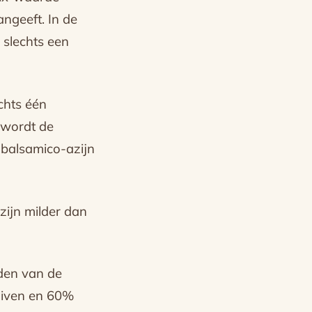
angeeft. In de
 slechts een
chts één
d wordt de
 balsamico-azijn
zijn milder dan
den van de
uiven en 60%