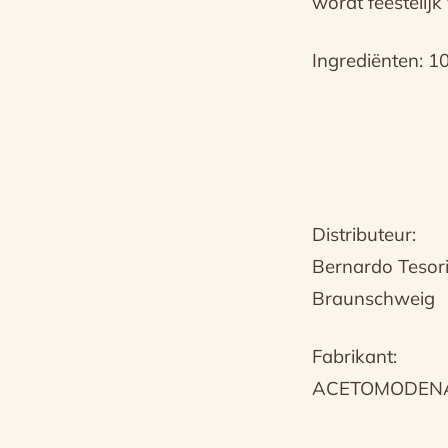
wordt feestelij
Ingrediënten: 1
Distributeur:
Bernardo Tesor
Braunschweig
Fabrikant:
ACETOMODENA –