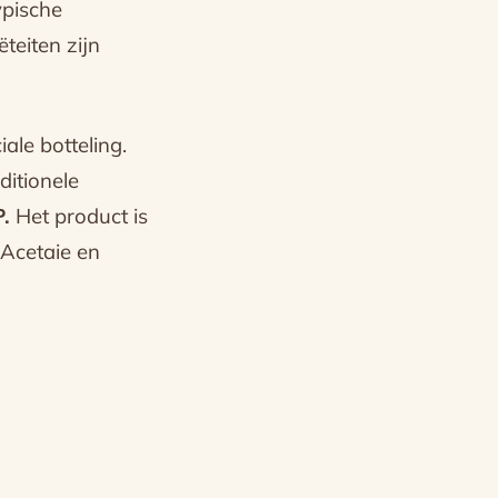
ypische
teiten zijn
ale botteling.
ditionele
.
Het product is
 Acetaie en