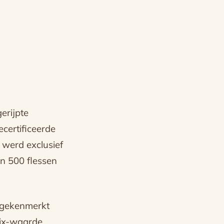
erijpte
ecertificeerde
 werd exclusief
an 500 flessen
 gekenmerkt
rix-waarde