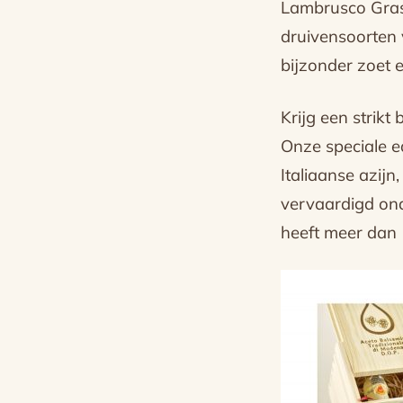
Lambrusco Grasp
druivensoorten 
bijzonder zoet e
Krijg een strik
Onze speciale edi
Italiaanse azijn
vervaardigd ond
heeft meer dan 1