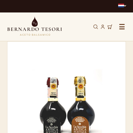
☰
BERNARDO TESORI
ACETO BALSAMICO
Duetto
–
Aceti
Balsamici
Tradizionali
–
12
en