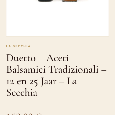
25
Jaar
–
La
Secchia
LA SECCHIA
Duetto – Aceti
Balsamici Tradizionali –
12 en 25 Jaar – La
Secchia