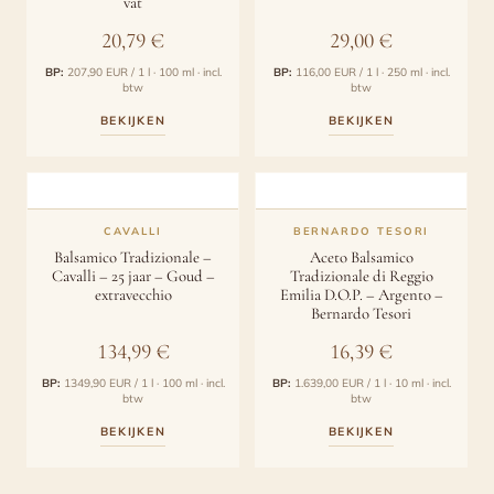
vat
20,79
€
29,00
€
BP:
207,90 EUR / 1 l · 100 ml · incl.
BP:
116,00 EUR / 1 l · 250 ml · incl.
btw
btw
BEKIJKEN
BEKIJKEN
CAVALLI
BERNARDO TESORI
Balsamico Tradizionale –
Aceto Balsamico
Cavalli – 25 jaar – Goud –
Tradizionale di Reggio
extravecchio
Emilia D.O.P. – Argento –
Bernardo Tesori
134,99
€
16,39
€
BP:
1349,90 EUR / 1 l · 100 ml · incl.
BP:
1.639,00 EUR / 1 l · 10 ml · incl.
btw
btw
BEKIJKEN
BEKIJKEN