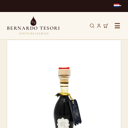
☰
BERNARDO TESORI
ACETO BALSAMICO
Cavalli
–
Aceto
Balsamico
Tradizionale
di
Reggio
Emilia