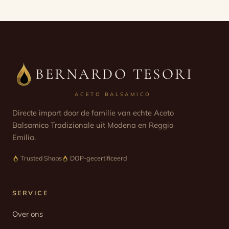
BERNARDO TESORI
ACETO BALSAMICO
Directe import door de familie van echte Aceto
Balsamico Tradizionale uit Modena en Reggio
Emilia.
Trusted Shops
DOP-gecertificeerd
SERVICE
Over ons