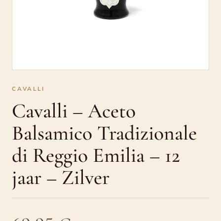
–
12
jaar
–
Zilver
CAVALLI
Cavalli – Aceto
Balsamico Tradizionale
di Reggio Emilia – 12
jaar – Zilver