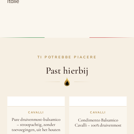
Italië
TI POTREBBE PIACERE
Past hierbij
CAVALLI
CAVALLI
Pure druivenmost-balsamico
Condimento Balsamico
– stroopachtig, zonder
Cavalli – 100% druivenmost
toevoegingen, uit het houten