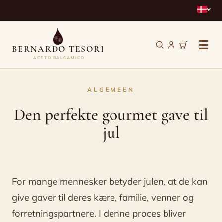
☰
BERNARDO TESORI
ACETO BALSAMICO
Den
ALGEMEEN
perfekte
Den perfekte gourmet gave til
gourmet
jul
gave
til
jul
For mange mennesker betyder julen, at de kan
give gaver til deres kære, familie, venner og
forretningspartnere. I denne proces bliver