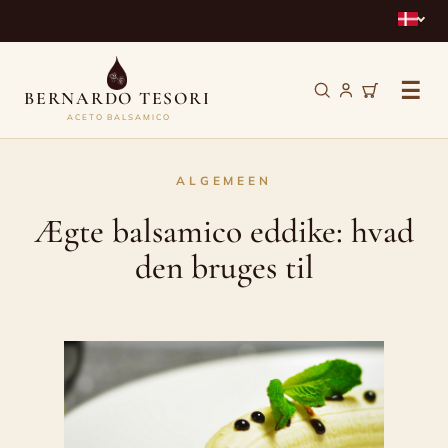
☰
BERNARDO TESORI
ACETO BALSAMICO
Ægte
ALGEMEEN
balsamico
Ægte balsamico eddike: hvad
eddike:
den bruges til
hvad
den
bruges
til