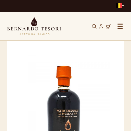
☰
BERNARDO TESORI
ACETO BALSAMICO
Aceto
Balsamico
di
Modena
IGP
–
Bernardo
Tesori