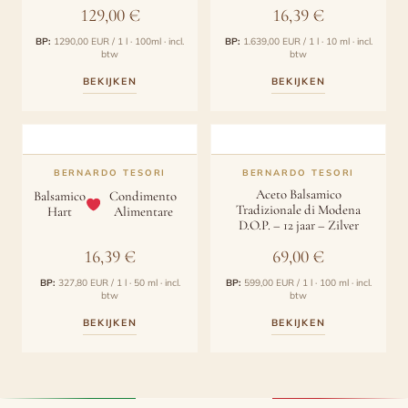
129,00
€
16,39
€
BP:
1290,00 EUR / 1 l · 100ml · incl.
BP:
1.639,00 EUR / 1 l · 10 ml · incl.
btw
btw
BEKIJKEN
BEKIJKEN
BERNARDO TESORI
BERNARDO TESORI
Aceto Balsamico
Balsamico
Condimento
Tradizionale di Modena
Hart
Alimentare
D.O.P. – 12 jaar – Zilver
16,39
€
69,00
€
BP:
327,80 EUR / 1 l · 50 ml · incl.
BP:
599,00 EUR / 1 l · 100 ml · incl.
btw
btw
BEKIJKEN
BEKIJKEN