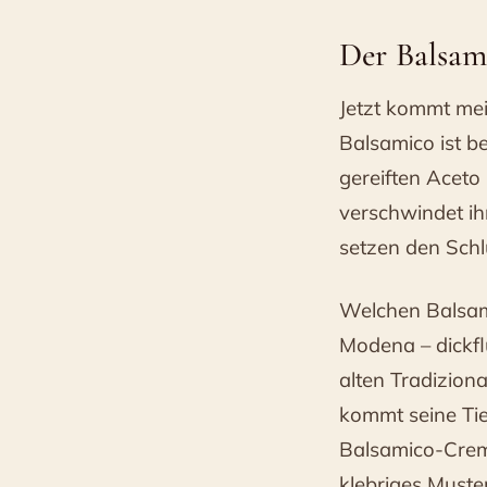
Der Balsami
Jetzt kommt mei
Balsamico ist b
gereiften Aceto
verschwindet ih
setzen den Schl
Welchen Balsami
Modena – dickfl
alten Tradiziona
kommt seine Tief
Balsamico-Creme
klebriges Muster