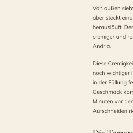
Von außen sieht
aber steckt ein
herausläuft. D
cremiger und re
Andria.
Diese Cremigkei
noch wichtiger i
in der Füllung f
Geschmack komm
Minuten vor dem
Aufschneiden ri
Die Tomate