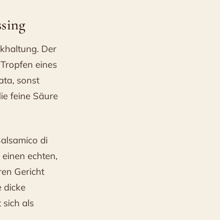
ssing
ckhaltung. Der
 Tropfen eines
ata, sonst
ie feine Säure
Balsamico di
 einen echten,
ren Gericht
e dicke
 sich als