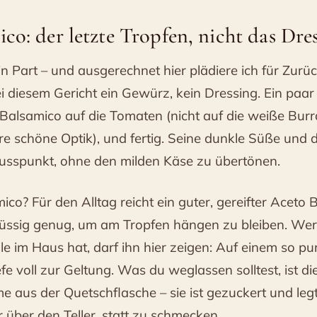
co: der letzte Tropfen, nicht das Dre
n Part – und ausgerechnet hier plädiere ich für Zurü
ei diesem Gericht ein Gewürz, kein Dressing. Ein paar
 Balsamico auf die Tomaten (nicht auf die weiße Burr
re schöne Optik), und fertig. Seine dunkle Süße und d
usspunkt, ohne den milden Käse zu übertönen.
co? Für den Alltag reicht ein guter, gereifter Aceto 
üssig genug, um am Tropfen hängen zu bleiben. Wer
le im Haus hat, darf ihn hier zeigen: Auf einem so pu
e voll zur Geltung. Was du weglassen solltest, ist di
 aus der Quetschflasche – sie ist gezuckert und legt
 über den Teller, statt zu schmecken.