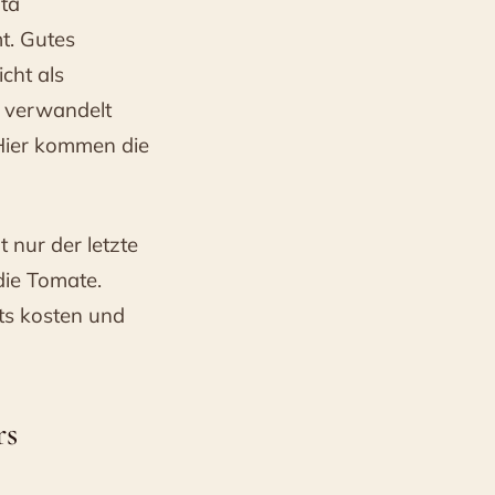
ata
t. Gutes
icht als
, verwandelt
 Hier kommen die
t nur der letzte
 die Tomate.
hts kosten und
rs