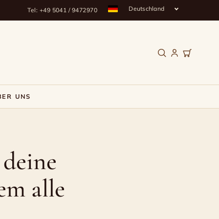
Deutschland
Tel: +49 5041 / 9472970
BER UNS
 deine
em alle