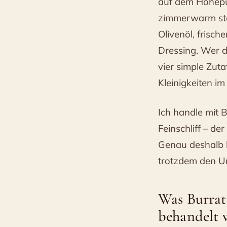
auf dem Höhepun
zimmerwarm stat
Olivenöl, frisch
Dressing. Wer 
vier simple Zut
Kleinigkeiten im
Ich handle mit B
Feinschliff – de
Genau deshalb l
trotzdem den U
Was Burrata
behandelt 