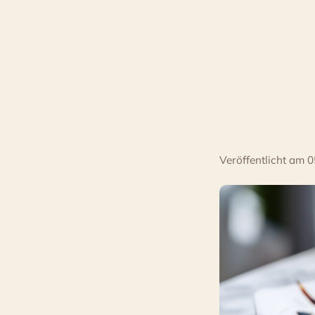
Gericht,
nach
dem
alle
fragen
Veröffentlicht am
0