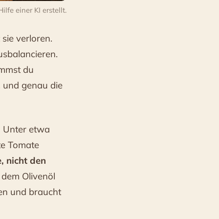
fe einer KI erstellt.
sie verloren.
usbalancieren.
ommst du
, und genau die
.
Unter etwa
rte Tomate
, nicht den
t dem Olivenöl
zen und braucht