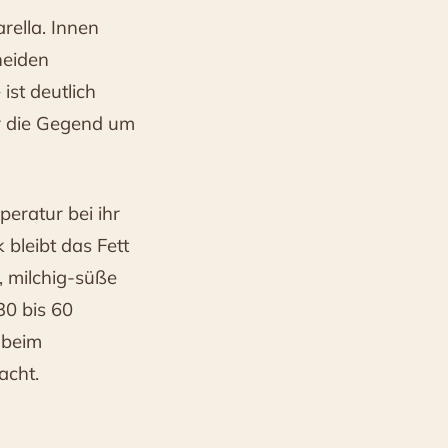
rella. Innen
neiden
 ist deutlich
er die Gegend um
eratur bei ihr
 bleibt das Fett
e, milchig-süße
0 bis 60
 beim
acht.